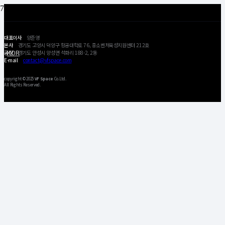
대표이사
양준영
본사
경기도 고양시 덕양구 항공대학로 76, 중소벤처육성지원센터 212호
공장
경기도 안성시 양성면 석화리 188-2, 2동
KOR
E-mail
contact@vfspace.com
copyright © 2025
VF Space
Co.Ltd.
All Rights Reserved.